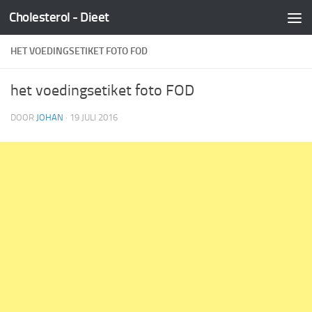
Cholesterol - Dieet
Skip to content
HET VOEDINGSETIKET FOTO FOD
het voedingsetiket foto FOD
DOOR
JOHAN
·
19 JULI 2016