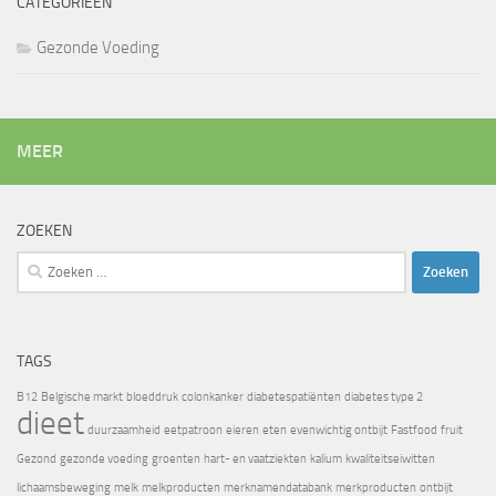
CATEGORIEËN
Gezonde Voeding
MEER
ZOEKEN
Zoeken
naar:
TAGS
B12
Belgische markt
bloeddruk
colonkanker
diabetespatiënten
diabetes type 2
dieet
duurzaamheid
eetpatroon
eieren
eten
evenwichtig ontbijt
Fastfood
fruit
Gezond
gezonde voeding
groenten
hart- en vaatziekten
kalium
kwaliteitseiwitten
lichaamsbeweging
melk
melkproducten
merknamendatabank
merkproducten
ontbijt