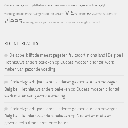
Ouders
overgewicht
plattekaas
recepten
snack
suikers
vegetarisch
vergelijk
vis
voedingsmiddelen
vervangproducten
vetarm
vitamine B2
Vlaamse studenten
vlees
voeding
voedingsmiddelen
voedingssector
yoghurt
zuivel
RECENTE REACTIES
De appel blijft de meest gegeten fruitsoort in ons land | Belg.be |
Het nieuws anders bekeken
op
Ouders moeten prioritair werk
maken van gezonde voeding
Kinderdagverblijven leren kinderen gezond eten en bewegen |
Belg.be | Het nieuws anders bekeken
op
Ouders moeten prioritair
werk maken van gezonde voeding
Kinderdagverblijven leren kinderen gezond eten en bewegen |
Belg.be | Het nieuws anders bekeken
op
Studenten met een
gezond eetpatroon presteren beter