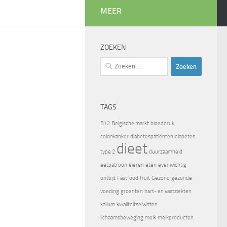
MEER
ZOEKEN
Zoeken
naar:
TAGS
B12
Belgische markt
bloeddruk
colonkanker
diabetespatiënten
diabetes
dieet
type 2
duurzaamheid
eetpatroon
eieren
eten
evenwichtig
ontbijt
Fastfood
fruit
Gezond
gezonde
voeding
groenten
hart- en vaatziekten
kalium
kwaliteitseiwitten
lichaamsbeweging
melk
melkproducten