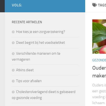
VOLG:
TAG
RECENTE ARTIKELEN
Hoe kies je een zorgverzekering?
Dieet begint bij het voedseletiket
Verschillende manieren om te
vermageren
GEZONDE
Ouder
Atkins dieet
maken
Tips voor afvallen
Ouders i
een gez
Cholesterolverlagend dieet is gebaseerd
voeding 
op gezonde voeding
lichaam.