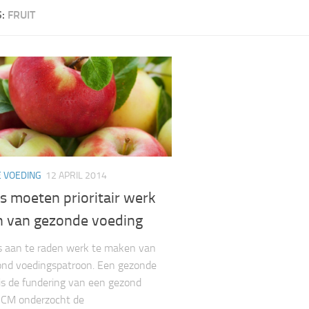
S:
FRUIT
 VOEDING
12 APRIL 2014
s moeten prioritair werk
 van gezonde voeding
s aan te raden werk te maken van
ond voedingspatroon. Een gezonde
is de fundering van een gezond
 CM onderzocht de