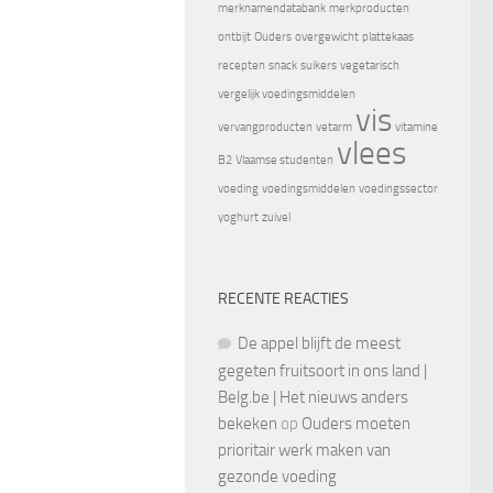
merknamendatabank
merkproducten
ontbijt
Ouders
overgewicht
plattekaas
recepten
snack
suikers
vegetarisch
vergelijk voedingsmiddelen
vis
vervangproducten
vetarm
vitamine
vlees
B2
Vlaamse studenten
voeding
voedingsmiddelen
voedingssector
yoghurt
zuivel
RECENTE REACTIES
De appel blijft de meest
gegeten fruitsoort in ons land |
Belg.be | Het nieuws anders
bekeken
op
Ouders moeten
prioritair werk maken van
gezonde voeding