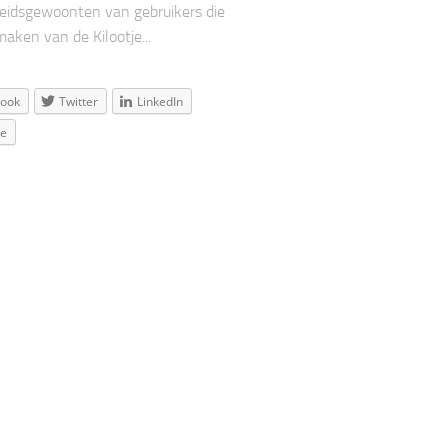
eidsgewoonten van gebruikers die
maken van de Kilootje...
book
Twitter
LinkedIn
le