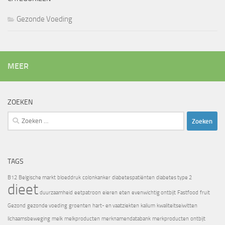
Gezonde Voeding
MEER
ZOEKEN
Zoeken
naar:
TAGS
B12
Belgische markt
bloeddruk
colonkanker
diabetespatiënten
diabetes type 2
dieet
duurzaamheid
eetpatroon
eieren
eten
evenwichtig ontbijt
Fastfood
fruit
Gezond
gezonde voeding
groenten
hart- en vaatziekten
kalium
kwaliteitseiwitten
lichaamsbeweging
melk
melkproducten
merknamendatabank
merkproducten
ontbijt