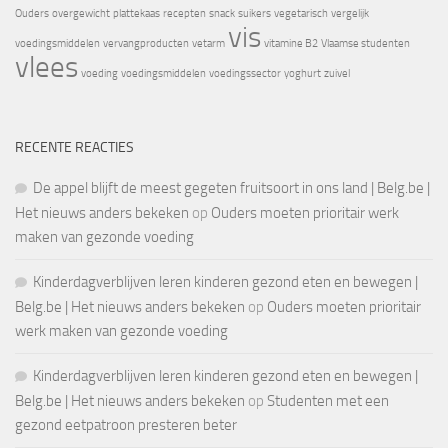
Ouders
overgewicht
plattekaas
recepten
snack
suikers
vegetarisch
vergelijk
vis
voedingsmiddelen
vervangproducten
vetarm
vitamine B2
Vlaamse studenten
vlees
voeding
voedingsmiddelen
voedingssector
yoghurt
zuivel
RECENTE REACTIES
De appel blijft de meest gegeten fruitsoort in ons land | Belg.be |
Het nieuws anders bekeken
op
Ouders moeten prioritair werk
maken van gezonde voeding
Kinderdagverblijven leren kinderen gezond eten en bewegen |
Belg.be | Het nieuws anders bekeken
op
Ouders moeten prioritair
werk maken van gezonde voeding
Kinderdagverblijven leren kinderen gezond eten en bewegen |
Belg.be | Het nieuws anders bekeken
op
Studenten met een
gezond eetpatroon presteren beter